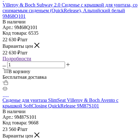
Villeroy & Boch Subway 2.0 Сиденье с крышкой для унитаза, со
снимаемым сиденьем (QuickRelease), Альпийский белый
9M68Q101
В наличии
Арт.: 9M68Q101
Код товара: 6535
22 630
₽
/шт
Варианты цен
22 630
₽
/шт
Подробности
В корзину
Бесплатная доставка
Сиденье для унитаза SlimSeat Villeroy & Boch Avento с
крышкой SoftClosing QuickRelease 9M87S101
В наличии
Арт.: 9M87S101
Код товара: 9668
23 560
₽
/шт
Варианты цен