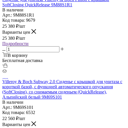
SoftClosing QuickRelease 9M88S1R1
В наличии
Арт.: 9M88S1R1
Код товара: 9679
25 380
₽
/шт
Варианты цен
25 380
₽
/шт
Подробности
В корзину
Бесплатная доставка
Villeroy & Boch Subway 2.0 Сиденье с крышкой для унитаза с
короткой базой, с функцией автоматического опускания
(SoftClosing), со снимаемым сиденьем (QuickRelease),
Альпийский белый 9M69S101
В наличии
Арт.: 9M69S101
Код товара: 6532
22 560
₽
/шт
Варианты цен