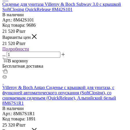
Сиденье для унитаза Villeroy & Boch Subway 3.0 с крышкой
SoftClosing QuickRelease 8M42S101
В наличии
Арт.: 8M42S101
Код товара: 9686
21 520
₽
/шт
Варианты цен
21 520
₽
/шт
Подробности
В корзину
Бесплатная доставка
Villeroy & Boch Antao Сиденье с крышкой для унитаза, с
функцией автоматического опускания (SoftClosing), со
снимаемым сиденьем (QuickRelease), Альпийский белый
8M67S1R1
В наличии
Арт.: 8M67S1R1
Код товара: 1891
25 320
₽
/шт