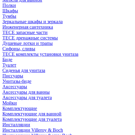
Полки
Шкафы
Тумбы
Зеркальные шкафы и зеркала
Инженерная сантехника
TECE запасные части
TECE дренажные системы
Душевые лотки и трапы
Сифоны, сливы
TECE комплекты установки унитаза
Биде
Туалет
Сиденья для унитаза
Писсуары
Унитазы-биде
Аксессуары
Аксессуары для ванны
Аксессуары для туалета
Мойки
Комплектующие
Комплектующие для ванной
Комплектующие для туалета
Инсталляции
Инсталляции Villeroy & Boch