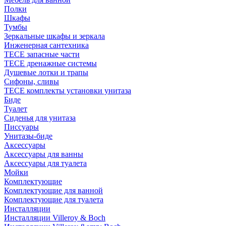
Полки
Шкафы
Тумбы
Зеркальные шкафы и зеркала
Инженерная сантехника
TECE запасные части
TECE дренажные системы
Душевые лотки и трапы
Сифоны, сливы
TECE комплекты установки унитаза
Биде
Туалет
Сиденья для унитаза
Писсуары
Унитазы-биде
Аксессуары
Аксессуары для ванны
Аксессуары для туалета
Мойки
Комплектующие
Комплектующие для ванной
Комплектующие для туалета
Инсталляции
Инсталляции Villeroy & Boch