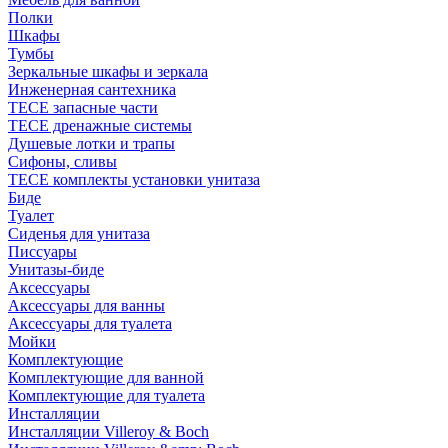
Полки
Шкафы
Тумбы
Зеркальные шкафы и зеркала
Инженерная сантехника
TECE запасные части
TECE дренажные системы
Душевые лотки и трапы
Сифоны, сливы
TECE комплекты установки унитаза
Биде
Туалет
Сиденья для унитаза
Писсуары
Унитазы-биде
Аксессуары
Аксессуары для ванны
Аксессуары для туалета
Мойки
Комплектующие
Комплектующие для ванной
Комплектующие для туалета
Инсталляции
Инсталляции Villeroy & Boch