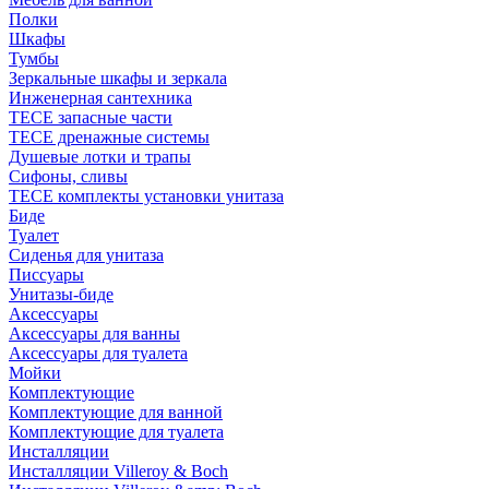
Полки
Шкафы
Тумбы
Зеркальные шкафы и зеркала
Инженерная сантехника
TECE запасные части
TECE дренажные системы
Душевые лотки и трапы
Сифоны, сливы
TECE комплекты установки унитаза
Биде
Туалет
Сиденья для унитаза
Писсуары
Унитазы-биде
Аксессуары
Аксессуары для ванны
Аксессуары для туалета
Мойки
Комплектующие
Комплектующие для ванной
Комплектующие для туалета
Инсталляции
Инсталляции Villeroy & Boch