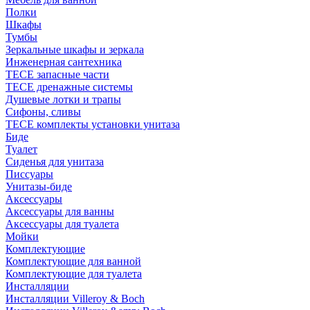
Полки
Шкафы
Тумбы
Зеркальные шкафы и зеркала
Инженерная сантехника
TECE запасные части
TECE дренажные системы
Душевые лотки и трапы
Сифоны, сливы
TECE комплекты установки унитаза
Биде
Туалет
Сиденья для унитаза
Писсуары
Унитазы-биде
Аксессуары
Аксессуары для ванны
Аксессуары для туалета
Мойки
Комплектующие
Комплектующие для ванной
Комплектующие для туалета
Инсталляции
Инсталляции Villeroy & Boch