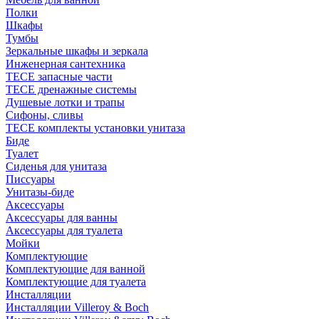
Полки
Шкафы
Тумбы
Зеркальные шкафы и зеркала
Инженерная сантехника
TECE запасные части
TECE дренажные системы
Душевые лотки и трапы
Сифоны, сливы
TECE комплекты установки унитаза
Биде
Туалет
Сиденья для унитаза
Писсуары
Унитазы-биде
Аксессуары
Аксессуары для ванны
Аксессуары для туалета
Мойки
Комплектующие
Комплектующие для ванной
Комплектующие для туалета
Инсталляции
Инсталляции Villeroy & Boch