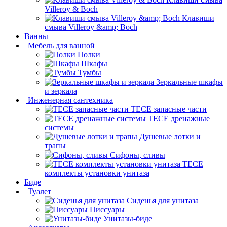
Villeroy & Boch
Клавиши
смыва Villeroy &amp; Boch
Ванны
Мебель для ванной
Полки
Шкафы
Тумбы
Зеркальные шкафы
и зеркала
Инженерная сантехника
TECE запасные части
TECE дренажные
системы
Душевые лотки и
трапы
Сифоны, сливы
TECE
комплекты установки унитаза
Биде
Туалет
Сиденья для унитаза
Писсуары
Унитазы-биде