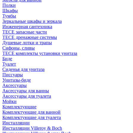
Полки
Шкафы
Тумбы
Зеркальные шкафы и зеркала
Инженерная сантехника
TECE запасные части
TECE дренажные системы
Душевые лотки и трапы
Сифоны, сливы
TECE комплекты установки унитаза
Биде
Туалет
Сиденья для унитаза
Писсуары
Унитазы-биде
Аксессуары
Аксессуары для ванны
Аксессуары для туалета
Мойки
Комплектующие
Комплектующие для ванной
Комплектующие для туалета
Инсталляции
Инсталляции Villeroy & Boch