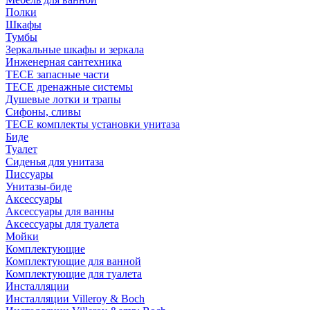
Полки
Шкафы
Тумбы
Зеркальные шкафы и зеркала
Инженерная сантехника
TECE запасные части
TECE дренажные системы
Душевые лотки и трапы
Сифоны, сливы
TECE комплекты установки унитаза
Биде
Туалет
Сиденья для унитаза
Писсуары
Унитазы-биде
Аксессуары
Аксессуары для ванны
Аксессуары для туалета
Мойки
Комплектующие
Комплектующие для ванной
Комплектующие для туалета
Инсталляции
Инсталляции Villeroy & Boch