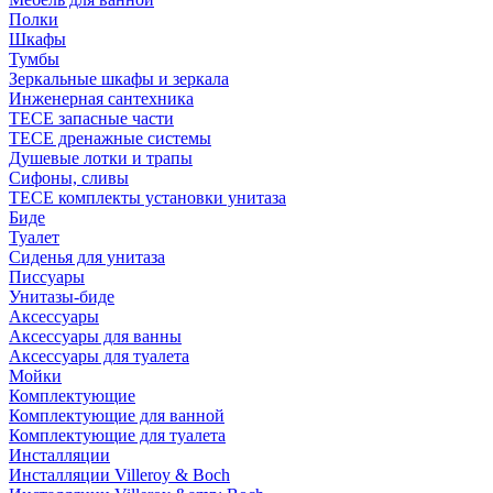
Полки
Шкафы
Тумбы
Зеркальные шкафы и зеркала
Инженерная сантехника
TECE запасные части
TECE дренажные системы
Душевые лотки и трапы
Сифоны, сливы
TECE комплекты установки унитаза
Биде
Туалет
Сиденья для унитаза
Писсуары
Унитазы-биде
Аксессуары
Аксессуары для ванны
Аксессуары для туалета
Мойки
Комплектующие
Комплектующие для ванной
Комплектующие для туалета
Инсталляции
Инсталляции Villeroy & Boch