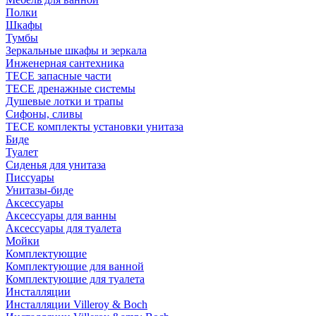
Полки
Шкафы
Тумбы
Зеркальные шкафы и зеркала
Инженерная сантехника
TECE запасные части
TECE дренажные системы
Душевые лотки и трапы
Сифоны, сливы
TECE комплекты установки унитаза
Биде
Туалет
Сиденья для унитаза
Писсуары
Унитазы-биде
Аксессуары
Аксессуары для ванны
Аксессуары для туалета
Мойки
Комплектующие
Комплектующие для ванной
Комплектующие для туалета
Инсталляции
Инсталляции Villeroy & Boch