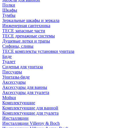
Полки
Шкафы
Тумбы
Зеркальные шкафы и зеркала
Инженерная сантехника
TECE запасные части
TECE дренажные системы
Душевые лотки и трапы
Сифоны, сливы
TECE комплекты установки унитаза
Биде
Туалет
Сиденья для унитаза
Писсуары
Унитазы-биде
Аксессуары
Аксессуары для ванны
Аксессуары для туалета
Мойки
Комплектующие
Комплектующие для ванной
Комплектующие для туалета
Инсталляции
Инсталляции Villeroy & Boch