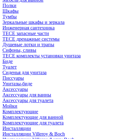
Полки
Шкафы
Тумбы
Зеркальные шкафы и зеркала
Инженерная сантехника
TECE запасные части
TECE дренажные системы
Душевые лотки и трапы
Сифоны, сливы
TECE комплекты установки унитаза
Биде
Туалет
Сиденья для унитаза
Писсуары
Унитазы-биде
Аксессуары
Аксессуары для ванны
Аксессуары для туалета
Мойки
Комплектующие
Комплектующие для ванной
Комплектующие для туалета
Инсталляции
Инсталляции Villeroy & Boch