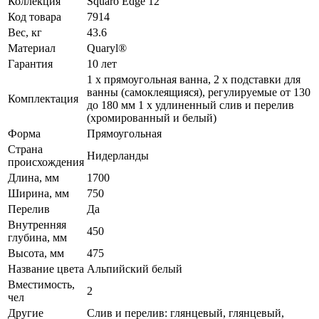
Коллекция
Squaro Edge 12
Код товара
7914
Вес, кг
43.6
Материал
Quaryl®
Гарантия
10 лет
1 x прямоугольная ванна, 2 x подставки для
ванны (самоклеящияся), регулируемые от 130
Комплектация
до 180 мм 1 x удлиненный слив и перелив
(хромированный и белый)
Форма
Прямоугольная
Страна
Нидерланды
происхождения
Длина, мм
1700
Ширина, мм
750
Перелив
Да
Внутренняя
450
глубина, мм
Высота, мм
475
Название цвета
Альпийский белый
Вместимость,
2
чел
Другие
Слив и перелив: глянцевый, глянцевый,