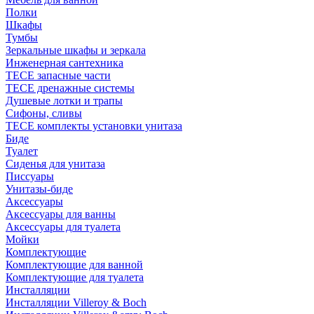
Полки
Шкафы
Тумбы
Зеркальные шкафы и зеркала
Инженерная сантехника
TECE запасные части
TECE дренажные системы
Душевые лотки и трапы
Сифоны, сливы
TECE комплекты установки унитаза
Биде
Туалет
Сиденья для унитаза
Писсуары
Унитазы-биде
Аксессуары
Аксессуары для ванны
Аксессуары для туалета
Мойки
Комплектующие
Комплектующие для ванной
Комплектующие для туалета
Инсталляции
Инсталляции Villeroy & Boch