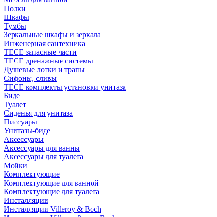
Полки
Шкафы
Тумбы
Зеркальные шкафы и зеркала
Инженерная сантехника
TECE запасные части
TECE дренажные системы
Душевые лотки и трапы
Сифоны, сливы
TECE комплекты установки унитаза
Биде
Туалет
Сиденья для унитаза
Писсуары
Унитазы-биде
Аксессуары
Аксессуары для ванны
Аксессуары для туалета
Мойки
Комплектующие
Комплектующие для ванной
Комплектующие для туалета
Инсталляции
Инсталляции Villeroy & Boch