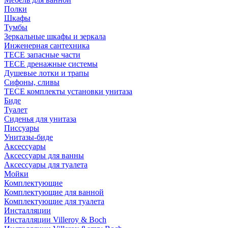
Полки
Шкафы
Тумбы
Зеркальные шкафы и зеркала
Инженерная сантехника
TECE запасные части
TECE дренажные системы
Душевые лотки и трапы
Сифоны, сливы
TECE комплекты установки унитаза
Биде
Туалет
Сиденья для унитаза
Писсуары
Унитазы-биде
Аксессуары
Аксессуары для ванны
Аксессуары для туалета
Мойки
Комплектующие
Комплектующие для ванной
Комплектующие для туалета
Инсталляции
Инсталляции Villeroy & Boch