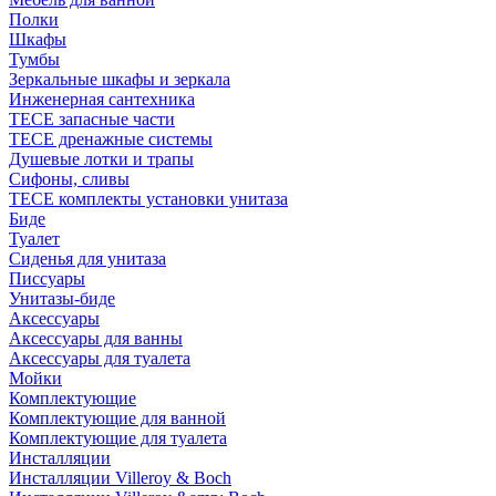
Полки
Шкафы
Тумбы
Зеркальные шкафы и зеркала
Инженерная сантехника
TECE запасные части
TECE дренажные системы
Душевые лотки и трапы
Сифоны, сливы
TECE комплекты установки унитаза
Биде
Туалет
Сиденья для унитаза
Писсуары
Унитазы-биде
Аксессуары
Аксессуары для ванны
Аксессуары для туалета
Мойки
Комплектующие
Комплектующие для ванной
Комплектующие для туалета
Инсталляции
Инсталляции Villeroy & Boch