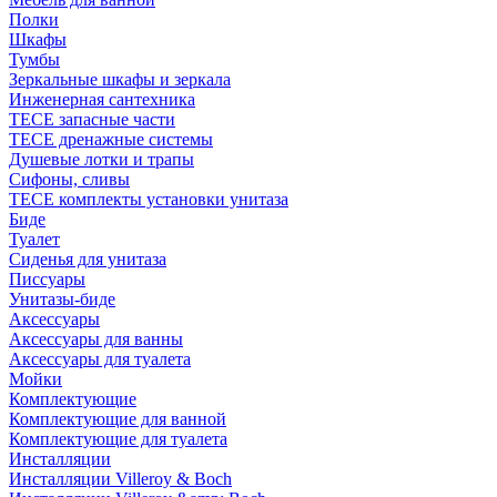
Полки
Шкафы
Тумбы
Зеркальные шкафы и зеркала
Инженерная сантехника
TECE запасные части
TECE дренажные системы
Душевые лотки и трапы
Сифоны, сливы
TECE комплекты установки унитаза
Биде
Туалет
Сиденья для унитаза
Писсуары
Унитазы-биде
Аксессуары
Аксессуары для ванны
Аксессуары для туалета
Мойки
Комплектующие
Комплектующие для ванной
Комплектующие для туалета
Инсталляции
Инсталляции Villeroy & Boch