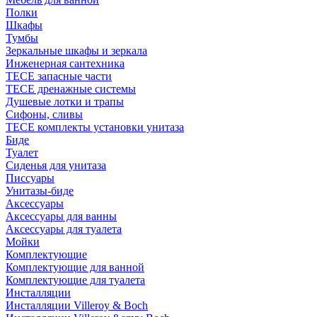
Полки
Шкафы
Тумбы
Зеркальные шкафы и зеркала
Инженерная сантехника
TECE запасные части
TECE дренажные системы
Душевые лотки и трапы
Сифоны, сливы
TECE комплекты установки унитаза
Биде
Туалет
Сиденья для унитаза
Писсуары
Унитазы-биде
Аксессуары
Аксессуары для ванны
Аксессуары для туалета
Мойки
Комплектующие
Комплектующие для ванной
Комплектующие для туалета
Инсталляции
Инсталляции Villeroy & Boch