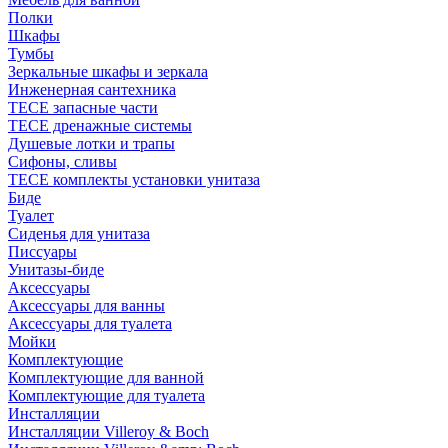
Полки
Шкафы
Тумбы
Зеркальные шкафы и зеркала
Инженерная сантехника
TECE запасные части
TECE дренажные системы
Душевые лотки и трапы
Сифоны, сливы
TECE комплекты установки унитаза
Биде
Туалет
Сиденья для унитаза
Писсуары
Унитазы-биде
Аксессуары
Аксессуары для ванны
Аксессуары для туалета
Мойки
Комплектующие
Комплектующие для ванной
Комплектующие для туалета
Инсталляции
Инсталляции Villeroy & Boch