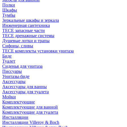
Полки
Шкафы
Тумбы
Зеркальные шкафы и зеркала
Инженерная сантехника
TECE запасные части
TECE дренажные системы
Душевые лотки и трапы
Сифоны, сливы
TECE комплекты установки унитаза
Биде
Туалет
Сиденья для унитаза
Писсуары
Унитазы-биде
Аксессуары
Аксессуары для ванны
Аксессуары для туалета
Мойки
Комплектующие
Комплектующие для ванной
Комплектующие для туалета
Инсталляции
Инсталляции Villeroy & Boch