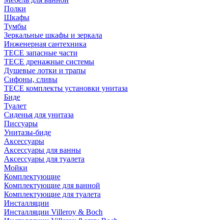
Полки
Шкафы
Тумбы
Зеркальные шкафы и зеркала
Инженерная сантехника
TECE запасные части
TECE дренажные системы
Душевые лотки и трапы
Сифоны, сливы
TECE комплекты установки унитаза
Биде
Туалет
Сиденья для унитаза
Писсуары
Унитазы-биде
Аксессуары
Аксессуары для ванны
Аксессуары для туалета
Мойки
Комплектующие
Комплектующие для ванной
Комплектующие для туалета
Инсталляции
Инсталляции Villeroy & Boch