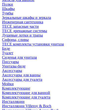
Полки
Шкафы
Тумбы
Зеркальные шкафы и зеркала
Инженерная сантехника
TECE запасные части
TECE дренажные системы
Душевые лотки и трапы
Сифоны, сливы
TECE комплекты установки унитаза
Биде
Туалет
Сиденья для унитаза
Писсуары
Унитазы-биде
Аксессуары
Аксессуары для ванны
Аксессуары для туалета
Мойки
Комплектующие
Комплектующие для ванной
Комплектующие для туалета
Инсталляции
Инсталляции Villeroy & Boch