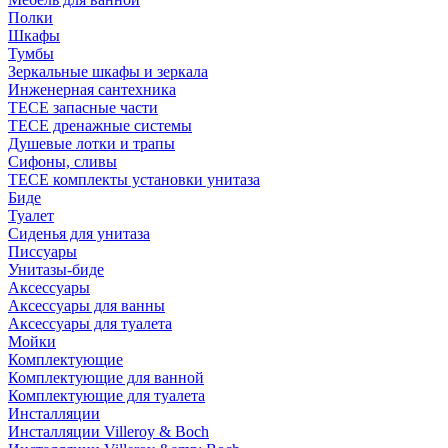
Полки
Шкафы
Тумбы
Зеркальные шкафы и зеркала
Инженерная сантехника
TECE запасные части
TECE дренажные системы
Душевые лотки и трапы
Сифоны, сливы
TECE комплекты установки унитаза
Биде
Туалет
Сиденья для унитаза
Писсуары
Унитазы-биде
Аксессуары
Аксессуары для ванны
Аксессуары для туалета
Мойки
Комплектующие
Комплектующие для ванной
Комплектующие для туалета
Инсталляции
Инсталляции Villeroy & Boch