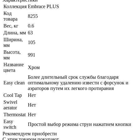
Коллекция
Embrace PLUS
Код
8255
товара
Вес, кг
0.6
Длина, мм
63
Ширина,
105
мм
Высота,
991
мм
Название
Хром
цвета
Более длительный срок службы благодаря
Easy clean
оптимальному удалению извести с форсунок и
аэраторов путем их легкого протирания
Cool Tap
Нет
Swivel
Нет
aerator
Thermostat
Нет
Easy
Простой выбор режима струи нажатием кнопки
switch
Рекомендуем приобрести
С этим товаром покупают