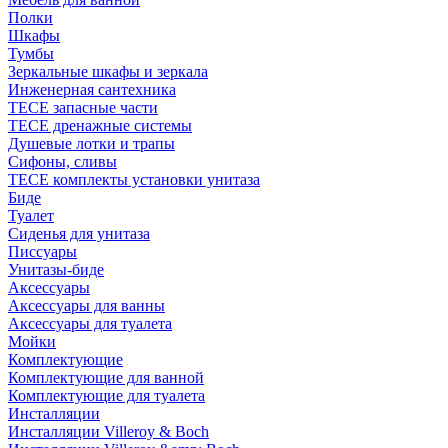
Полки
Шкафы
Тумбы
Зеркальные шкафы и зеркала
Инженерная сантехника
TECE запасные части
TECE дренажные системы
Душевые лотки и трапы
Сифоны, сливы
TECE комплекты установки унитаза
Биде
Туалет
Сиденья для унитаза
Писсуары
Унитазы-биде
Аксессуары
Аксессуары для ванны
Аксессуары для туалета
Мойки
Комплектующие
Комплектующие для ванной
Комплектующие для туалета
Инсталляции
Инсталляции Villeroy & Boch