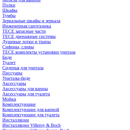
Полки
Шкафы
Тумбы
Зеркальные шкафы и зеркала
Инженерная сантехника
TECE запасные части
TECE дренажные системы
Душевые лотки и трапы
Сифоны, сливы
TECE комплекты установки унитаза
Биде
Туалет
Сиденья для унитаза
Писсуары
Унитазы-биде
Аксессуары
Аксессуары для ванны
Аксессуары для туалета
Мойки
Комплектующие
Комплектующие для ванной
Комплектующие для туалета
Инсталляции
Инсталляции Villeroy & Boch