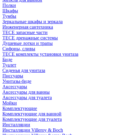
Полки
Шкафы
Тумбы
Зеркальные шкафы и зеркала
Инженерная сантехника
TECE запасные части
TECE дренажные системы
Душевые лотки и трапы
Сифоны, сливы
TECE комплекты установки унитаза
Биде
Туалет
Сиденья для унитаза
Писсуары
Унитазы-биде
Аксессуары
Аксессуары для ванны
Аксессуары для туалета
Мойки
Комплектующие
Комплектующие для ванной
Комплектующие для туалета
Инсталляции
Инсталляции Villeroy & Boch