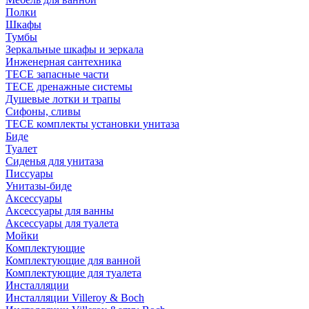
Полки
Шкафы
Тумбы
Зеркальные шкафы и зеркала
Инженерная сантехника
TECE запасные части
TECE дренажные системы
Душевые лотки и трапы
Сифоны, сливы
TECE комплекты установки унитаза
Биде
Туалет
Сиденья для унитаза
Писсуары
Унитазы-биде
Аксессуары
Аксессуары для ванны
Аксессуары для туалета
Мойки
Комплектующие
Комплектующие для ванной
Комплектующие для туалета
Инсталляции
Инсталляции Villeroy & Boch