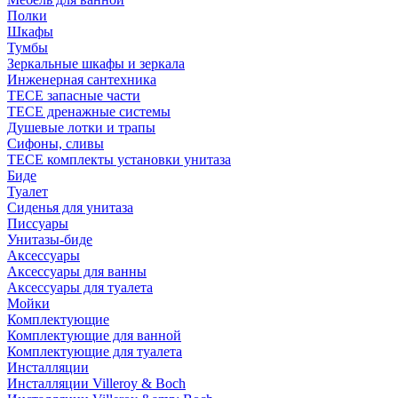
Полки
Шкафы
Тумбы
Зеркальные шкафы и зеркала
Инженерная сантехника
TECE запасные части
TECE дренажные системы
Душевые лотки и трапы
Сифоны, сливы
TECE комплекты установки унитаза
Биде
Туалет
Сиденья для унитаза
Писсуары
Унитазы-биде
Аксессуары
Аксессуары для ванны
Аксессуары для туалета
Мойки
Комплектующие
Комплектующие для ванной
Комплектующие для туалета
Инсталляции
Инсталляции Villeroy & Boch