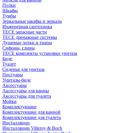
Полки
Шкафы
Тумбы
Зеркальные шкафы и зеркала
Инженерная сантехника
TECE запасные части
TECE дренажные системы
Душевые лотки и трапы
Сифоны, сливы
TECE комплекты установки унитаза
Биде
Туалет
Сиденья для унитаза
Писсуары
Унитазы-биде
Аксессуары
Аксессуары для ванны
Аксессуары для туалета
Мойки
Комплектующие
Комплектующие для ванной
Комплектующие для туалета
Инсталляции
Инсталляции Villeroy & Boch