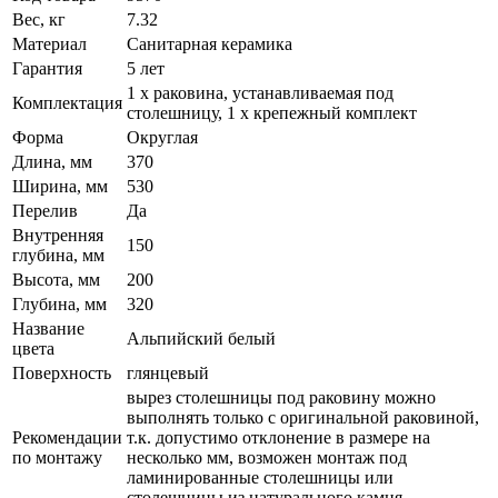
Вес, кг
7.32
Материал
Санитарная керамика
Гарантия
5 лет
1 x раковина, устанавливаемая под
Комплектация
столешницу, 1 x крепежный комплект
Форма
Округлая
Длина, мм
370
Ширина, мм
530
Перелив
Да
Внутренняя
150
глубина, мм
Высота, мм
200
Глубина, мм
320
Название
Альпийский белый
цвета
Поверхность
глянцевый
вырез столешницы под раковину можно
выполнять только с оригинальной раковиной,
Рекомендации
т.к. допустимо отклонение в размере на
по монтажу
несколько мм, возможен монтаж под
ламинированные столешницы или
столешницы из натурального камня