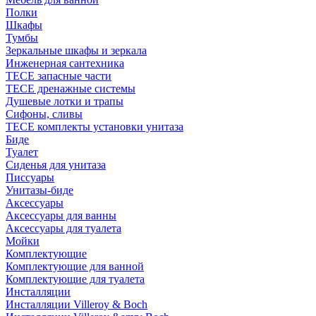
Полки
Шкафы
Тумбы
Зеркальные шкафы и зеркала
Инженерная сантехника
TECE запасные части
TECE дренажные системы
Душевые лотки и трапы
Сифоны, сливы
TECE комплекты установки унитаза
Биде
Туалет
Сиденья для унитаза
Писсуары
Унитазы-биде
Аксессуары
Аксессуары для ванны
Аксессуары для туалета
Мойки
Комплектующие
Комплектующие для ванной
Комплектующие для туалета
Инсталляции
Инсталляции Villeroy & Boch