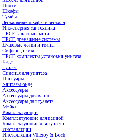
Полки
Шкафы
Тумбы
Зеркальные шкафы и зеркала
Инженерная сантехника
TECE запасные части
TECE дренажные системы
Душевые лотки и трапы
Сифоны, сливы
TECE комплекты установки унитаза
Биде
Туалет
Сиденья для унитаза
Писсуары
Унитазы-биде
Аксессуары
Аксессуары для ванны
Аксессуары для туалета
Мойки
Комплектующие
Комплектующие для ванной
Комплектующие для туалета
Инсталляции
Инсталляции Villeroy & Boch