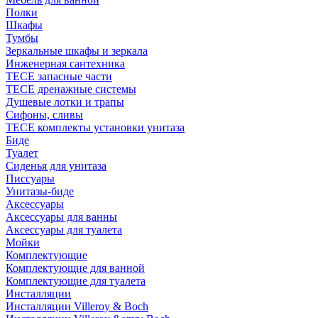
Полки
Шкафы
Тумбы
Зеркальные шкафы и зеркала
Инженерная сантехника
TECE запасные части
TECE дренажные системы
Душевые лотки и трапы
Сифоны, сливы
TECE комплекты установки унитаза
Биде
Туалет
Сиденья для унитаза
Писсуары
Унитазы-биде
Аксессуары
Аксессуары для ванны
Аксессуары для туалета
Мойки
Комплектующие
Комплектующие для ванной
Комплектующие для туалета
Инсталляции
Инсталляции Villeroy & Boch