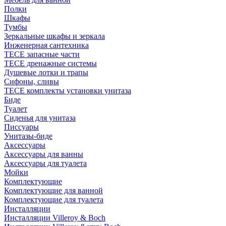
Полки
Шкафы
Тумбы
Зеркальные шкафы и зеркала
Инженерная сантехника
TECE запасные части
TECE дренажные системы
Душевые лотки и трапы
Сифоны, сливы
TECE комплекты установки унитаза
Биде
Туалет
Сиденья для унитаза
Писсуары
Унитазы-биде
Аксессуары
Аксессуары для ванны
Аксессуары для туалета
Мойки
Комплектующие
Комплектующие для ванной
Комплектующие для туалета
Инсталляции
Инсталляции Villeroy & Boch