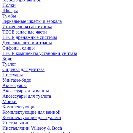
Полки
Шкафы
Тумбы
Зеркальные шкафы и зеркала
Инженерная сантехника
TECE запасные части
TECE дренажные системы
Душевые лотки и трапы
Сифоны, сливы
TECE комплекты установки унитаза
Биде
Туалет
Сиденья для унитаза
Писсуары
Унитазы-биде
Аксессуары
Аксессуары для ванны
Аксессуары для туалета
Мойки
Комплектующие
Комплектующие для ванной
Комплектующие для туалета
Инсталляции
Инсталляции Villeroy & Boch