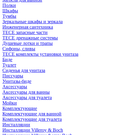
Полки
Шкафы
Тумбы
Зеркальные шкафы и зеркала
Инженерная сантехника
TECE запасные части
TECE дренажные системы
Душевые лотки и трапы
Сифоны, сливы
TECE комплекты установки унитаза
Биде
Туалет
Сиденья для унитаза
Писсуары
Унитазы-биде
Аксессуары
Аксессуары для ванны
Аксессуары для туалета
Мойки
Комплектующие
Комплектующие для ванной
Комплектующие для туалета
Инсталляции
Инсталляции Villeroy & Boch