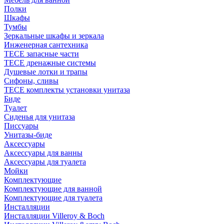
Полки
Шкафы
Тумбы
Зеркальные шкафы и зеркала
Инженерная сантехника
TECE запасные части
TECE дренажные системы
Душевые лотки и трапы
Сифоны, сливы
TECE комплекты установки унитаза
Биде
Туалет
Сиденья для унитаза
Писсуары
Унитазы-биде
Аксессуары
Аксессуары для ванны
Аксессуары для туалета
Мойки
Комплектующие
Комплектующие для ванной
Комплектующие для туалета
Инсталляции
Инсталляции Villeroy & Boch