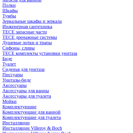
Полки
Шкафы
Тумбы
Зеркальные шкафы и зеркала
Инженерная сантехника
TECE запасные части
TECE дренажные системы
Душевые лотки и трапы
Сифоны, сливы
TECE комплекты установки унитаза
Биде
Туалет
Сиденья для унитаза
Писсуары
Унитазы-биде
Аксессуары
Аксессуары для ванны
Аксессуары для туалета
Мойки
Комплектующие
Комплектующие для ванной
Комплектующие для туалета
Инсталляции
Инсталляции Villeroy & Boch