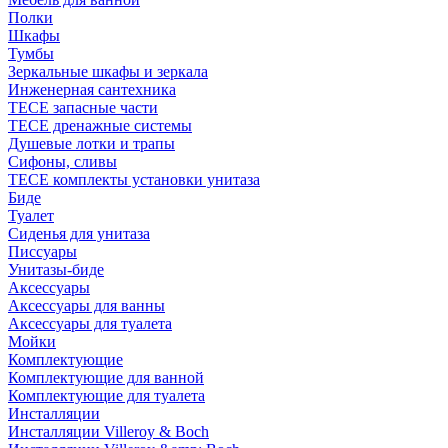
Полки
Шкафы
Тумбы
Зеркальные шкафы и зеркала
Инженерная сантехника
TECE запасные части
TECE дренажные системы
Душевые лотки и трапы
Сифоны, сливы
TECE комплекты установки унитаза
Биде
Туалет
Сиденья для унитаза
Писсуары
Унитазы-биде
Аксессуары
Аксессуары для ванны
Аксессуары для туалета
Мойки
Комплектующие
Комплектующие для ванной
Комплектующие для туалета
Инсталляции
Инсталляции Villeroy & Boch