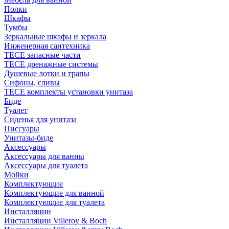
Полки
Шкафы
Тумбы
Зеркальные шкафы и зеркала
Инженерная сантехника
TECE запасные части
TECE дренажные системы
Душевые лотки и трапы
Сифоны, сливы
TECE комплекты установки унитаза
Биде
Туалет
Сиденья для унитаза
Писсуары
Унитазы-биде
Аксессуары
Аксессуары для ванны
Аксессуары для туалета
Мойки
Комплектующие
Комплектующие для ванной
Комплектующие для туалета
Инсталляции
Инсталляции Villeroy & Boch