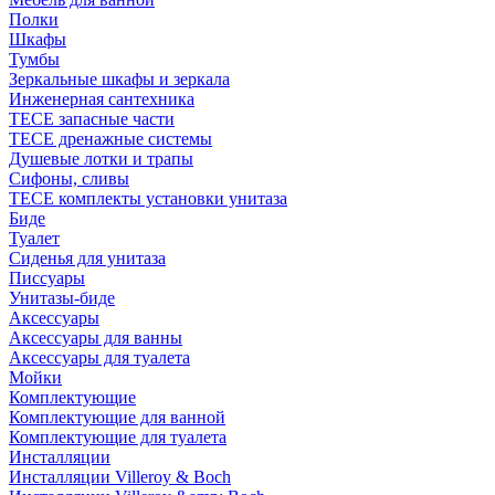
Полки
Шкафы
Тумбы
Зеркальные шкафы и зеркала
Инженерная сантехника
TECE запасные части
TECE дренажные системы
Душевые лотки и трапы
Сифоны, сливы
TECE комплекты установки унитаза
Биде
Туалет
Сиденья для унитаза
Писсуары
Унитазы-биде
Аксессуары
Аксессуары для ванны
Аксессуары для туалета
Мойки
Комплектующие
Комплектующие для ванной
Комплектующие для туалета
Инсталляции
Инсталляции Villeroy & Boch