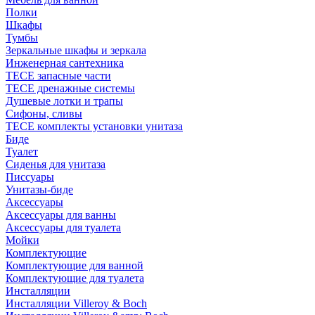
Полки
Шкафы
Тумбы
Зеркальные шкафы и зеркала
Инженерная сантехника
TECE запасные части
TECE дренажные системы
Душевые лотки и трапы
Сифоны, сливы
TECE комплекты установки унитаза
Биде
Туалет
Сиденья для унитаза
Писсуары
Унитазы-биде
Аксессуары
Аксессуары для ванны
Аксессуары для туалета
Мойки
Комплектующие
Комплектующие для ванной
Комплектующие для туалета
Инсталляции
Инсталляции Villeroy & Boch