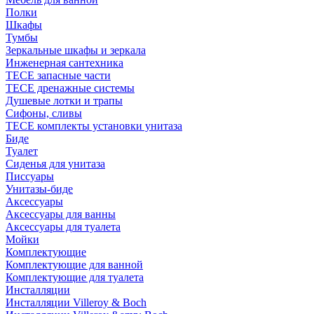
Полки
Шкафы
Тумбы
Зеркальные шкафы и зеркала
Инженерная сантехника
TECE запасные части
TECE дренажные системы
Душевые лотки и трапы
Сифоны, сливы
TECE комплекты установки унитаза
Биде
Туалет
Сиденья для унитаза
Писсуары
Унитазы-биде
Аксессуары
Аксессуары для ванны
Аксессуары для туалета
Мойки
Комплектующие
Комплектующие для ванной
Комплектующие для туалета
Инсталляции
Инсталляции Villeroy & Boch