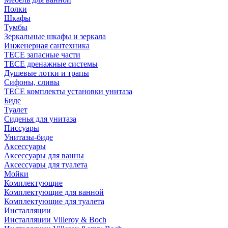
Полки
Шкафы
Тумбы
Зеркальные шкафы и зеркала
Инженерная сантехника
TECE запасные части
TECE дренажные системы
Душевые лотки и трапы
Сифоны, сливы
TECE комплекты установки унитаза
Биде
Туалет
Сиденья для унитаза
Писсуары
Унитазы-биде
Аксессуары
Аксессуары для ванны
Аксессуары для туалета
Мойки
Комплектующие
Комплектующие для ванной
Комплектующие для туалета
Инсталляции
Инсталляции Villeroy & Boch