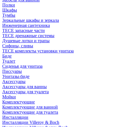
Полки
Шкафы
Тумбы
Зеркальные шкафы и зеркала
Инженерная сантехника
TECE запасные части
TECE дренажные системы
Душевые лотки и трапы
Сифоны, сливы
TECE комплекты установки унитаза
Биде
Туалет
Сиденья для унитаза
Писсуары
Унитазы-биде
Аксессуары
Аксессуары для ванны
Аксессуары для туалета
Мойки
Комплектующие
Комплектующие для ванной
Комплектующие для туалета
Инсталляции
Инсталляции Villeroy & Boch