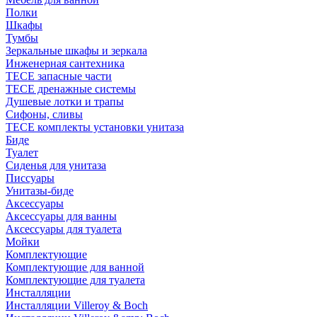
Полки
Шкафы
Тумбы
Зеркальные шкафы и зеркала
Инженерная сантехника
TECE запасные части
TECE дренажные системы
Душевые лотки и трапы
Сифоны, сливы
TECE комплекты установки унитаза
Биде
Туалет
Сиденья для унитаза
Писсуары
Унитазы-биде
Аксессуары
Аксессуары для ванны
Аксессуары для туалета
Мойки
Комплектующие
Комплектующие для ванной
Комплектующие для туалета
Инсталляции
Инсталляции Villeroy & Boch