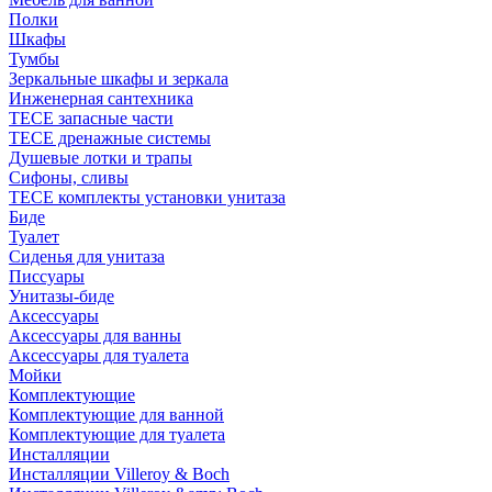
Полки
Шкафы
Тумбы
Зеркальные шкафы и зеркала
Инженерная сантехника
TECE запасные части
TECE дренажные системы
Душевые лотки и трапы
Сифоны, сливы
TECE комплекты установки унитаза
Биде
Туалет
Сиденья для унитаза
Писсуары
Унитазы-биде
Аксессуары
Аксессуары для ванны
Аксессуары для туалета
Мойки
Комплектующие
Комплектующие для ванной
Комплектующие для туалета
Инсталляции
Инсталляции Villeroy & Boch