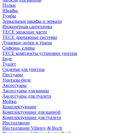
Полки
Шкафы
Тумбы
Зеркальные шкафы и зеркала
Инженерная сантехника
TECE запасные части
TECE дренажные системы
Душевые лотки и трапы
Сифоны, сливы
TECE комплекты установки унитаза
Биде
Туалет
Сиденья для унитаза
Писсуары
Унитазы-биде
Аксессуары
Аксессуары для ванны
Аксессуары для туалета
Мойки
Комплектующие
Комплектующие для ванной
Комплектующие для туалета
Инсталляции
Инсталляции Villeroy & Boch