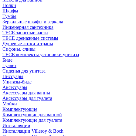
Полки
Шкафы
Тумбы
Зеркальные шкафы и зеркала
Инженерная сантехника
TECE запасные части
TECE дренажные системы
Душевые лотки и трапы
Сифоны, сливы
TECE комплекты установки унитаза
Биде
Туалет
Сиденья для унитаза
Писсуары
Унитазы-биде
Аксессуары
Аксессуары для ванны
Аксессуары для туалета
Мойки
Комплектующие
Комплектующие для ванной
Комплектующие для туалета
Инсталляции
Инсталляции Villeroy & Boch