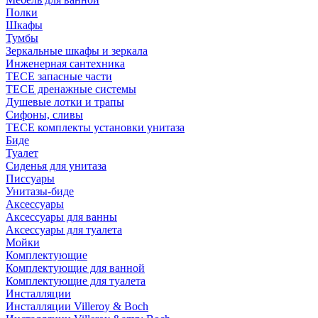
Полки
Шкафы
Тумбы
Зеркальные шкафы и зеркала
Инженерная сантехника
TECE запасные части
TECE дренажные системы
Душевые лотки и трапы
Сифоны, сливы
TECE комплекты установки унитаза
Биде
Туалет
Сиденья для унитаза
Писсуары
Унитазы-биде
Аксессуары
Аксессуары для ванны
Аксессуары для туалета
Мойки
Комплектующие
Комплектующие для ванной
Комплектующие для туалета
Инсталляции
Инсталляции Villeroy & Boch