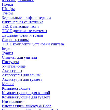
Полки
Шкафы
Тумбы
Зеркальные шкафы и зеркала
Инженерная сантехника
TECE запасные части
TECE дренажные системы
Душевые лотки и трапы
Сифоны, сливы
TECE комплекты установки унитаза
Биде
Туалет
Сиденья для унитаза
Писсуары
Унитазы-биде
Аксессуары
Аксессуары для ванны
Аксессуары для туалета
Мойки
Комплектующие
Комплектующие для ванной
Комплектующие для туалета
Инсталляции
Инсталляции Villeroy & Boch